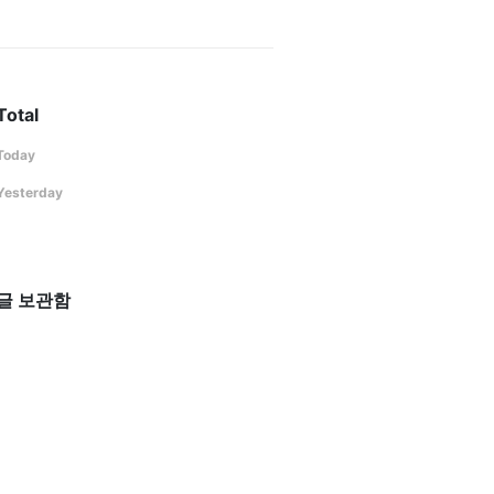
Total
Today
Yesterday
글 보관함