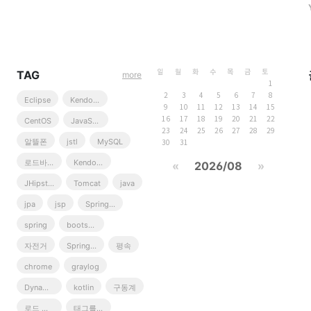
TAG
일
월
화
수
목
금
토
more
1
2
3
4
5
6
7
8
Eclipse
Kendo UI Web Grid
9
10
11
12
13
14
15
16
17
18
19
20
21
22
CentOS
JavaScript
23
24
25
26
27
28
29
알뜰폰
jstl
MySQL
30
31
로드바이크
Kendo UI
«
2026/08
»
JHipster
Tomcat
java
jpa
jsp
Spring Boot
spring
bootstrap
자전거
Spring MVC 3
평속
chrome
graylog
DynamoDB
kotlin
구동계
로드 바이크
태그를 입력해 주세요.