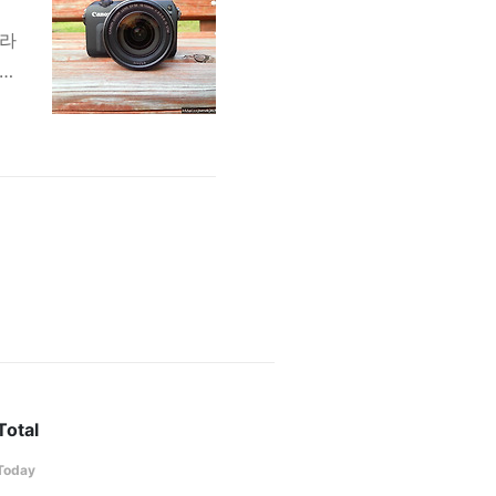
이라
mm
카
에
고
인
Total
Today