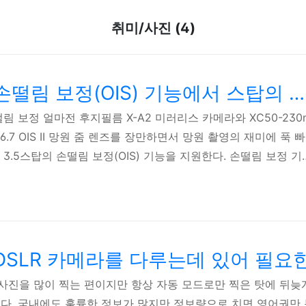
취미/사진 (4)
카메라 렌즈의 손떨림 보정(OIS) 기능에서 스탑의 의미
림 보정 얼마전 후지필름 X-A2 미러리스 카메라와 XC50-230
5-6.7 OIS II 망원 줌 렌즈를 장만하면서 망원 촬영의 재미에 푹 
3.5스탑의 손떨림 보정(OIS) 기능을 지원한다. 손떨림 보정 기
 촬영하면 촬영이 도저히 불가능할 정도의 흔들림을 경험하게 된다
 보정 기능이 필수이다. 그렇다면 3.5스탑의 의미는 무엇일까
터 스피드 본 렌즈의 최대 초점 거리는 230mm로 35mm 환산 
리에서 흔들림 없는 피사체의 모습을 찍으려면 최소 1/345s의 셔
즈에 손..
DSLR 카메라를 다루는데 있어 필요
사진을 많이 찍는 편이지만 항상 자동 모드로만 찍은 탓에 뒤늦
있다. 국내에도 훌륭한 정보가 많지만 정보량으로 치면 영어권만 