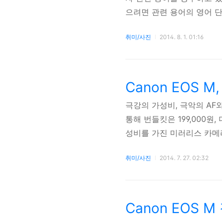
으려면 관련 용어의 영어 
도 안되는 양질의 정보를 얻
취미/사진
2014. 8. 1. 01:16
추후 계속 보강할 예정이다. 
라 바디의 이미지 센서까지의 거
으..
Canon EOS 
극강의 가성비, 극악의 AF
통해 번들킷은 199,000원
성비를 가진 미러리스 카메라
은 카메라의 명가 캐논의 
취미/사진
2014. 7. 27. 02:32
에 있어서는 값비싼 DSLR
의 단점으로 지적하고 있다.
Canon EOS 