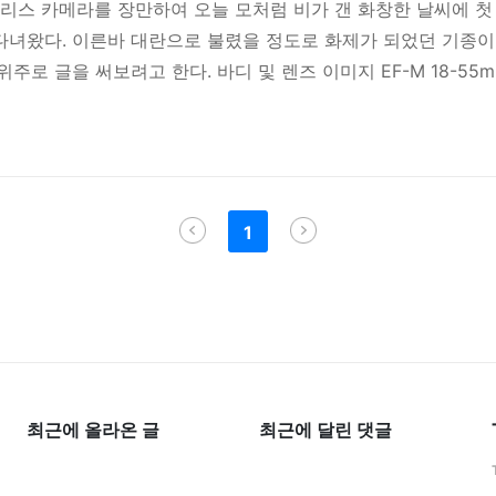
 미러리스 카메라를 장만하여 오늘 모처럼 비가 갠 화창한 날씨에 첫
 다녀왔다. 이른바 대란으로 불렸을 정도로 화제가 되었던 기종
로 글을 써보려고 한다. 바디 및 렌즈 이미지 EF-M 18-55
S M의 모습이다. 제법 덩치가 있던 FUJIFILM X-A1 미러리스 
 첫 인상은 상당히 귀엽다는 느낌이다. 바디가 작은 편이라 손
감은 합격점을 주고 싶다. 한 눈에 봐도 군더더기 없이 세련되
대적으로 작은 바디인지라 18-55mm 줌렌즈가 부각되어 커보
성 측면에서는 편하긴 하지만..
1
최근에 올라온 글
최근에 달린 댓글