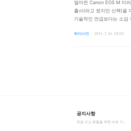
얼마전 Canon EOS M
출사(라고 썼지만 산책)을
기술적인 언급보다는 소감 위주
줌렌즈를 장착한 Canon EO
취미/사진
2014. 7. 24. 23:05
메라를 기존에 사용하다보니
잡기가 편하다. 디자인과 마
깔끔하다는 느낌이 든다. 상
다. 22mm 단렌즈가 휴대
공지사항
처음 오신 분들을 위한 바로 가기 모음