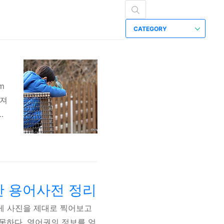
CATEGORY
m
빠져
능
.
?
3
터
한 용어사전 정리
게 사진을 제대로 찍어보고
못하다. 영어권의 정보를 얻