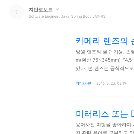
지단로보트
Software Engineer, Java, Spring Boot, JAX-RS REST API, OAuth 2.0, Microservice, DevOps
망원 렌즈의 필수 기능, 손떨
m(환산 75~345mm) F4.
있다. 본 렌즈는 공식적으로 
을 끈채 최대 초점 거리로
취미/사진
2016. 3. 23. 02:19
그만큼 망원 렌즈에는 손떨림
손떨림 보정의 이해, 적정 셔
45mm에 해당한다. 이 거
스피드가 요구된다. 망원 렌
미러리스 또는 
용어사전 여행을 좋아하여 
자 관련 용어를 공부하고 