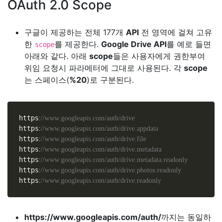
OAuth 2.0 Scope
구글이 제공하는 전체 177개
API
전 영역에 걸쳐 고유
한
를 제공한다.
Google Drive API
를 예로 들면
scope
아래와 같다. 아래
scope
들은 사용자에게 권한부여
위임 요청시 파라메터에 그대로 사용된다. 각
scope
는 스페이스(
%20
)로 구분된다.
https
:
/
/
www
.
googleapis
.
com
/
auth
/
drive
https
:
/
/
www
.
googleapis
.
com
/
auth
/
drive
.
appdata
https
:
/
/
www
.
googleapis
.
com
/
auth
/
drive
.
file
https
:
/
/
www
.
googleapis
.
com
/
auth
/
drive
.
metadata
https
:
/
/
www
.
googleapis
.
com
/
auth
/
drive
.
metadata
.
readonly
https
:
/
/
www
.
googleapis
.
com
/
auth
/
drive
.
photos
.
readonly
https
:
/
/
www
.
googleapis
.
com
/
auth
/
drive
.
readonly
https://www.googleapis.com/auth/
까지는 동일하