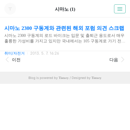
시마노 (1)
시마노 2300 구동계와 관련된 해외 포럼 의견 스크랩
시마노 2300 구동계의 로드 바이크는 입문 및 출퇴근 용도로서 매우
훌륭한 가성비를 가지고 있지만 국내에서는 105 구동계로 가기 전
잠시 맛보고 거쳐가는 등급으로만 인식되고 있다. 소모품인 구동계
의 유지보수 비용도 무척 저렴하여 저변이 넓을거라 예상하고 정보
취미/자전거
2013. 5. 7. 16:26
도 많다고 생각되었으나 뜻밖에 도싸같은 국내 로드 싸이클링 커뮤
이전
다음
니티에서는 정보를 구하기가 힘들어 해외 커뮤니티에서 2300 구동
계와 관련된 의견들을 찾아봤다. * 은퇴한 선수 출신이자 1970년대
부터 즐겨온 라이더로서 선수가 아닌 취미 수준의 라이더에게 구동
Blog is powered by
/ Designed by
Tistory
Tistory
계의 구분은 경량화의 이점을 제외하고는 그저 마케팅일뿐이라고
말하고 싶다. 매년 새로운 모델을 내놓고 요란하게 떠들지만 본질적
으로 바뀌는 것이 없는 자동차 업계의 마케팅과 같다. 시마노 2300..